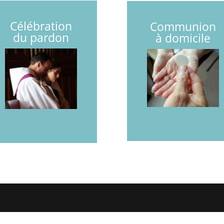
Célébration
Communion
du pardon
à domicile