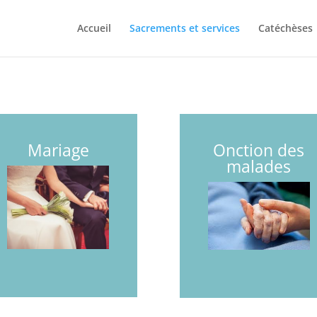
Accueil
Sacrements et services
Catéchèses
Mariage
Onction des
malades