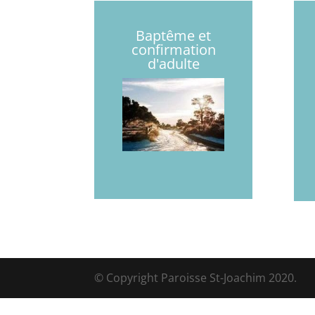
Baptême et
confirmation
d'adulte
© Copyright Paroisse St-Joachim 2020.