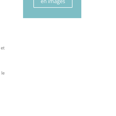
en images
 et
 le